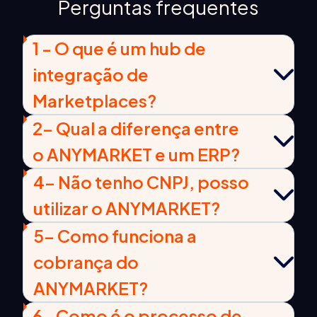
Perguntas frequentes
1 - O que é um hub de
integração de
Marketplaces?
2- Qual a diferença entre
o ANYMARKET e um ERP?
4- Não tenho CNPJ, posso
utilizar o ANYMARKET?
5- Como funciona a
cobrança do
ANYMARKET?
6- Como é o processo de