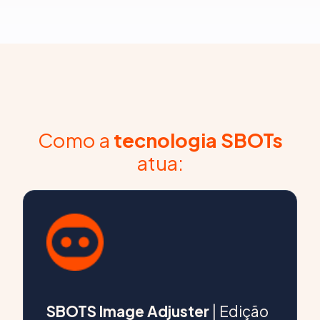
Como a
tecnologia SBOTs
atua:
SBOTS Image Adjuster
| Edição