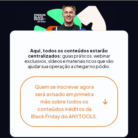
xxxxxxxxxxx
Aqui, todos os conteúdos estarão
centralizados:
guias práticos, webinar
exclusivos, vídeos e materiais ricos que vão
ajudar sua operação a chegar no pódio.
Quem se inscrever agora
será avisado em primeira
mão sobre todos os
conteúdos inéditos da
Black Friday do ANYTOOLS.