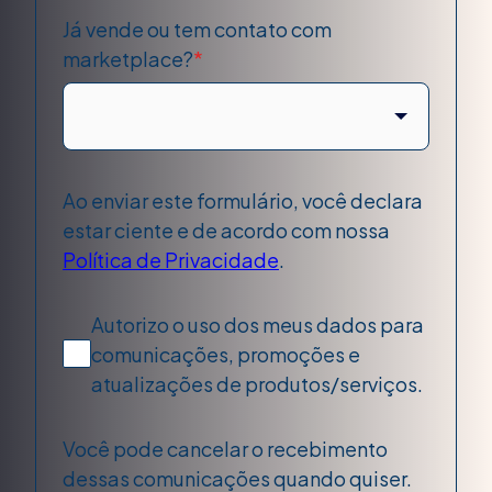
Já vende ou tem contato com
marketplace?
*
Ao enviar este formulário, você declara
estar ciente e de acordo com nossa
Política de Privacidade
.
Autorizo o uso dos meus dados para
comunicações, promoções e
atualizações de produtos/serviços.
Você pode cancelar o recebimento
dessas comunicações quando quiser.